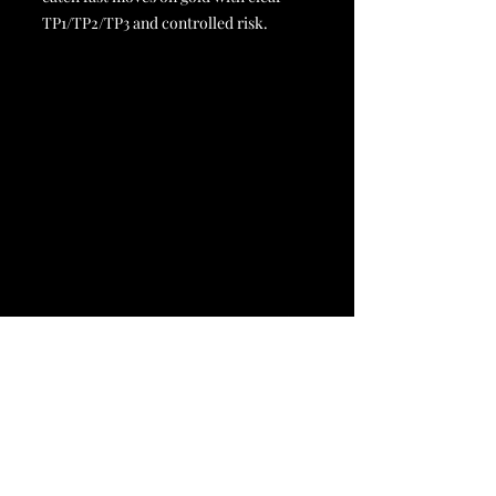
TP1/TP2/TP3 and controlled risk.
Home
FAQ
Live Chart
Book Online
Plans & Pricing
MT5 Setup Guide