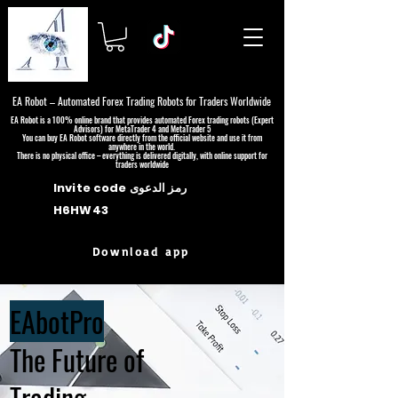
EA Robot – Automated Forex Trading Robots for Traders Worldwide
EA Robot is a 100% online brand that provides automated Forex trading robots (Expert
Advisors) for MetaTrader 4 and MetaTrader 5
You can buy EA Robot software directly from the official website and use it from
anywhere in the world.
There is no physical office – everything is delivered digitally, with online support for
traders worldwide
Invite code رمز الدعوى
H6HW43
Download app
EAbotPro
The Future of
Trading