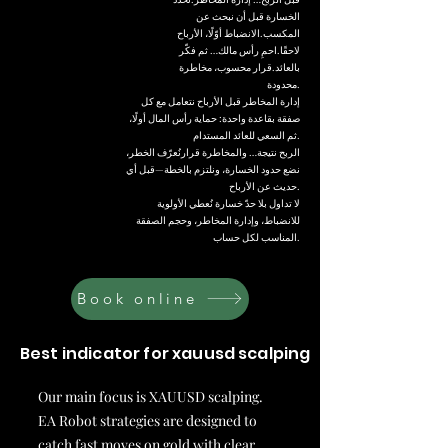
الخسارة قبل أن نبحث عن
المكسب.الانضباط أوّلًا، الأرباح
لاحقًا.احمِ رأس مالك… ثم فكّر
بالعائد.قرار محسوب، مخاطرة
محدودة.
إدارة المخاطر قبل الأرباح نتعامل مع كل
صفقة بقاعدة واحدة: حماية رأس المال أولًا،
ثم السعي للعائد المستدام.
الربح نتيجة… والمخاطرة قرارنُعرّف الخطر،
نضع حدود الخسارة، ونلتزم بالخطة—قبل أي
حديث عن الأرباح.
لا تداول بلا حدّ خسارة نُعطي الأولوية
للانضباط، وإدارة المخاطر، وحجم الصفقة
المناسب لكل حساب.
Book online
Best indicator for xauusd scalping
Our main focus is XAUUSD scalping.
EA Robot strategies are designed to
catch fast moves on gold with clear