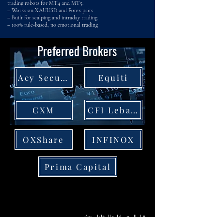
trading robots for MT4 and MT5.
– Works on XAUUSD and Forex pairs
– Built for scalping and intraday trading
– 100% rule-based, no emotional trading
Preferred Brokers
Acy Securities
Equiti
CXM
CFI Lebanon
OXShare
INFINOX
Prima Capital
قبل الربح… إدارة المخاطر.نحدّد